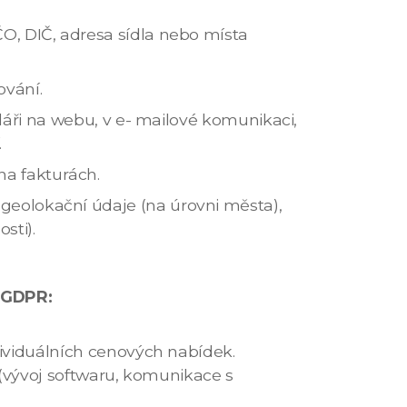
ČO, DIČ, adresa sídla nebo místa
ování.
ři na webu, v e- mailové komunikaci,
.
na fakturách.
, geolokační údaje (na úrovni města),
sti).
v GDPR:
ividuálních cenových nabídek.
 (vývoj softwaru, komunikace s