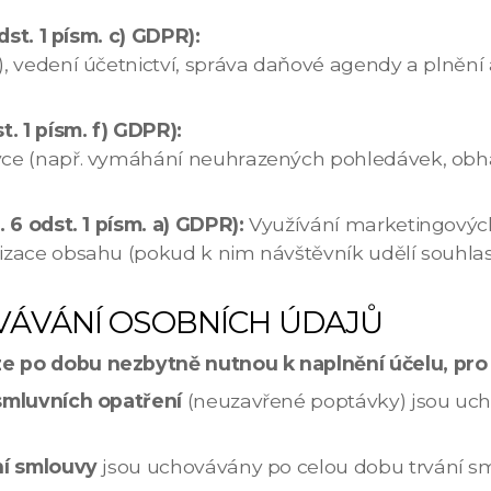
dst. 1 písm. c) GDPR):
, vedení účetnictví, správa daňové agendy a plnění
. 1 písm. f) GDPR):
ce (např. vymáhání neuhrazených pohledávek, obha
 6 odst. 1 písm. a) GDPR):
Využívání marketingových
zace obsahu (pokud k nim návštěvník udělí souhlas p
ÁVÁNÍ OSOBNÍCH ÚDAJŮ
e po dobu nezbytně nutnou k naplnění účelu, pro
smluvních opatření
(neuzavřené poptávky) jsou uc
ní smlouvy
jsou uchovávány po celou dobu trvání sm