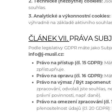
2.
Technické (nezbytné) cookies:
Jso
souhlas.
3. Analytické a výkonnostní cookies:
výhradně na základě aktivního souhlasu
ČLÁNEK VII.
PRÁVA SUB
Podle legislativy GDPR máte jako Subj
info@j-musil.cz:
Právo na přístup (čl. 15 GDPR):
Mát
zpřístupňuje.
Právo na opravu (čl. 16 GDPR):
Mát
Právo na výmaz / Být zapomenut (
zpracování, odvolali jste souhlas,
právní povinnosti, např. daně).
Právo na omezení zpracování (čl.
přenositelnost údajů (čl. 20 GDPR