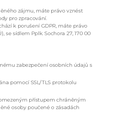
vněného zájmu, máte právo vznést
dy pro zpracování.
chází k porušení GDPR, máte právo
, se sídlem Pplk. Sochora 27, 170 00
tečnému zabezpečení osobních údajů s
ována pomocí SSL/TLS protokolu
h s omezeným přístupem chráněným
vněné osoby poučené o zásadách