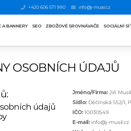
+420 606 571 990
info@j-musil.cz
C A BANNERY
SEO
ZBOŽOVÉ SROVNÁVAČE
SOCIÁLNÍ SÍ
Y OSOBNÍCH ÚDAJŮ
ů:
Jméno/Firma:
Jiří Musil
Sídlo:
Děčínská 552/1, P
osobních údajů
IČO:
10030549
by
E-mail:
info@j-musil.cz