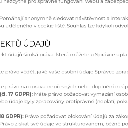
u nezbytné pro správné fungování webu a zabezpečen
Pomáhají anonymně sledovat návštěvnost a interakc
 uděleného v cookie liště. Souhlas lze kdykoli odvol
JEKTŮ ÚDAJŮ
ekt údajů široká práva, která můžete u Správce upla
e právo vědět, jaké vaše osobní údaje Správce zpr
e právo na opravu nepřesných nebo doplnění neúp
čl. 17 GDPR):
Máte právo požadovat vymazání osobn
 nebo údaje byly zpracovány protiprávně (neplatí, po
 18 GDPR):
Právo požadovat blokování údajů za zák
): Právo získat své údaje ve strukturovaném, běžně 