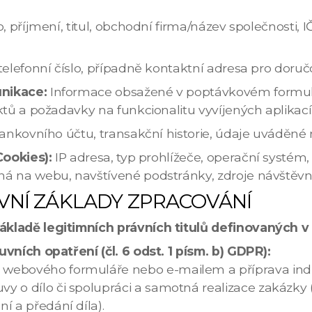
 příjmení, titul, obchodní firma/název společnosti, I
telefonní číslo, případně kontaktní adresa pro doruč
unikace:
Informace obsažené v poptávkovém formulá
ktů a požadavky na funkcionalitu vyvíjených aplikací
ankovního účtu, transakční historie, údaje uváděné 
Cookies):
IP adresa, typ prohlížeče, operační systém
á na webu, navštívené podstránky, zdroje návštěvno
VNÍ ZÁKLADY ZPRACOVÁNÍ
ákladě legitimních právních titulů definovaných 
vních opatření (čl. 6 odst. 1 písm. b) GDPR):
 webového formuláře nebo e-mailem a příprava ind
y o dílo či spolupráci a samotná realizace zakázky
í a předání díla).