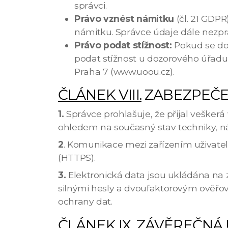
správci.
Právo vznést námitku
(čl. 21 GDP
námitku. Správce údaje dále nezp
Právo podat stížnost:
Pokud se do
podat stížnost u dozorového úřadu
Praha 7 (www.uoou.cz).
ČLÁNEK VIII.
ZABEZPEČE
1.
Správce prohlašuje, že přijal veške
ohledem na současný stav techniky, ná
2
. Komunikace mezi zařízením uživate
(HTTPS).
3.
Elektronická data jsou ukládána n
silnými hesly a dvoufaktorovým ověřo
ochrany dat.
ČLÁNEK IX.
ZÁVĚREČNÁ 