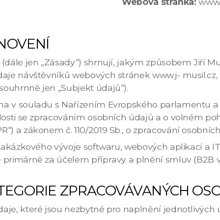
Webová stránka:
www.j
NOVENÍ
dále jen „Zásady“) shrnují, jakým způsobem Jiří Mus
aje návštěvníků webových stránek www.j- musil.cz, p
ouhrnně jen „Subjekt údajů“).
a v souladu s Nařízením Evropského parlamentu a 
slosti se zpracováním osobních údajů a o volném po
“) a zákonem č. 110/2019 Sb., o zpracování osobních
 zakázkového vývoje softwaru, webových aplikací a 
 primárně za účelem přípravy a plnění smluv (B2B v
TEGORIE ZPRACOVÁVANÝCH OS
aje, které jsou nezbytné pro naplnění jednotlivých 