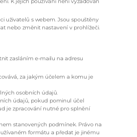
í. K jejich používání není vyžadován
i uživatelů s webem. Jsou spouštěny
at nebo změnit nastavení v prohlížeči.
tnit zasláním e-mailu na adresu
acovává, za jakým účelem a komu je
lných osobních údajů.
ích údajů, pokud pominul účel
kud je zpracování nutné pro splnění
onem stanovených podmínek. Právo na
používaném formátu a předat je jinému