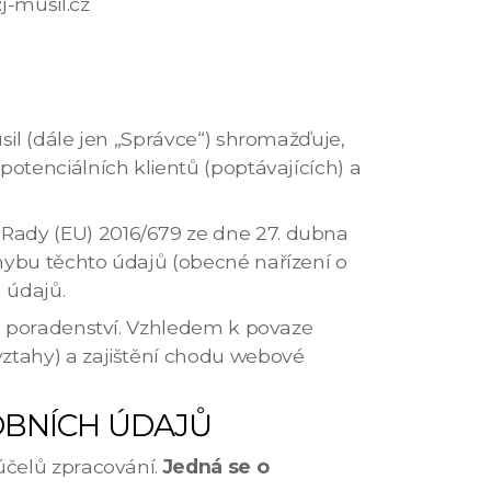
-musil.cz
il (dále jen „Správce“) shromažďuje,
otenciálních klientů (poptávajících) a
Rady (EU) 2016/679 ze dne 27. dubna
hybu těchto údajů (obecné nařízení o
 údajů.
IT poradenství. Vzhledem k povaze
ztahy) a zajištění chodu webové
OBNÍCH ÚDAJŮ
účelů zpracování.
Jedná se o