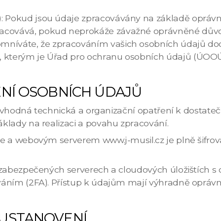
R): Pokud jsou údaje zpracovávány na základě oprá
racovává, pokud neprokáže závažné oprávněné důvo
mníváte, že zpracováním vašich osobních údajů do
, kterým je Úřad pro ochranu osobních údajů (ÚOOÚ)
NÍ OSOBNÍCH ÚDAJŮ
rá vhodná technická a organizační opatření k dosta
klady na realizaci a povahu zpracování.
le a webovým serverem www.j-musil.cz je plně šifr
a zabezpečených serverech a cloudových úložištíc
váním (2FA). Přístup k údajům mají výhradně oprá
USTANOVENÍ