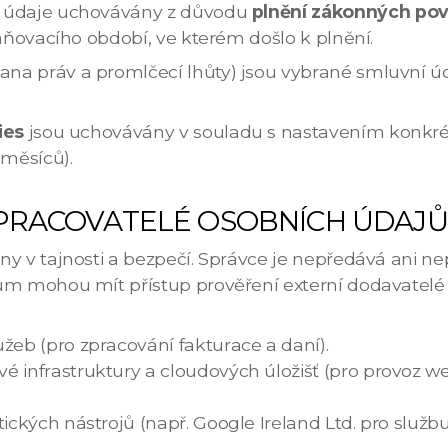
é údaje uchovávány z důvodu
plnění zákonných pov
daňovacího období, ve kterém došlo k plnění.
na práv a promlčecí lhůty) jsou vybrané smluvní ú
ies
jsou uchovávány v souladu s nastavením konkré
měsíců).
ZPRACOVATELÉ OSOBNÍCH ÚDAJŮ
ny v tajnosti a bezpečí. Správce je nepředává ani 
ům mohou mít přístup prověření externí dodavatelé (
užeb (pro zpracování fakturace a daní).
é infrastruktury a cloudových úložišť (pro provoz w
tických nástrojů (např. Google Ireland Ltd. pro služb