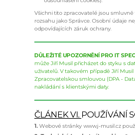
odsouhlasení cookies).
Všichni tito zpracovatelé jsou smluvně
rozsahu jako Správce. Osobní údaje n
odpovídajících záruk ochrany.
DŮLEŽITÉ UPOZORNĚNÍ PRO IT SPEC
může Jiří Musil přicházet do styku s da
uživatelů. V takovém případě Jiří Musi
Zpracovatelskou smlouvou (DPA - Data
nakládání s klientskými daty.
ČLÁNEK VI.
POUŽÍVÁNÍ 
1.
Webové stránky www.j-musil.cz použív