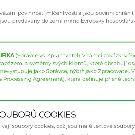
 vázáni povinností mlčenlivosti a jsou povinni chrán
ejsou předávány do zemí mimo Evropský hospodářský 
IFIKA
(Správce vs. Zpracovatel): V rámci zakázkového
tabázemi a systémy svých klientů, které obsahují oso
l nevystupuje jako Správce, nýbrž jako Zpracovatel. 
 Processing Agreement), která definuje přísné tec
SOUBORŮ COOKIES
ají soubory cookies, což jsou malé textové soubory