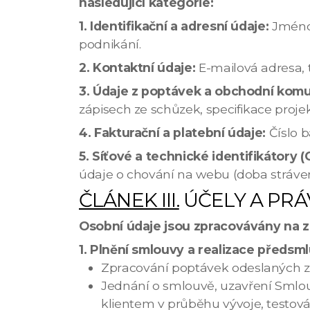
následující kategorie:
1. Identifikační a adresní údaje:
Jméno,
podnikání.
2. Kontaktní údaje:
E-mailová adresa, 
3. Údaje z poptávek a obchodní kom
zápisech ze schůzek, specifikace proje
4. Fakturační a platební údaje:
Číslo b
5.
Síťové a technické identifikátory (
údaje o chování na webu (doba stráven
ČLÁNEK III.
ÚČELY A PRÁ
Osobní údaje jsou zpracovávány na z
1. Plnění smlouvy a realizace předsmlu
Zpracování poptávek odeslaných z
Jednání o smlouvě, uzavření Smlouv
klientem v průběhu vývoje, testován