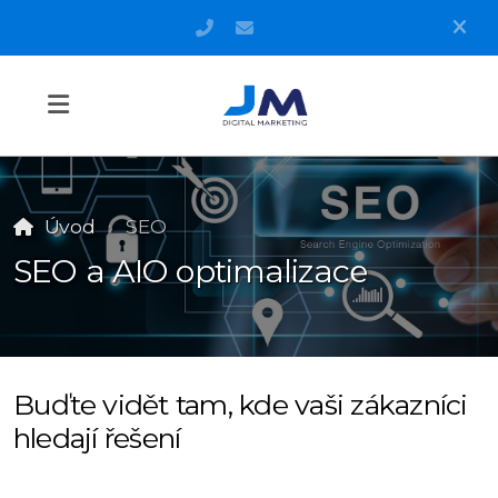
+420 606 571 990
info@j-musil.cz
Úvod
SEO
SEO a AIO optimalizace
Buďte vidět tam, kde vaši zákazníci
hledají řešení