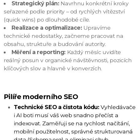
Strategický plán:
Navrhnu konkrétní kroky
seřazené podle priority – od rychlých vítězství
(quick wins) po dlouhodobé cíle.
Realizace a optimalizace:
Upravíme
technické nedostatky, začneme pracovat na
obsahu, struktuře a budování autority.
Měření a reporting:
Každý měsíc uvidíte
reálný posun v organické návštěvnosti, pozicích
klíčových slov a hlavně v konverzích.
Pilíře moderního SEO
Technické SEO a čistota kódu:
Vyhledávače
i AI boti musí váš web snadno přečíst a
indexovat. Zaměřuji se na rychlost načítání,
mobilní použitelnost, správné strukturovaná
data (Schema.org) a eliminaci chyb.