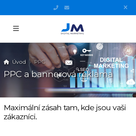
+420 606 571 990
info@j-musil.cz
Úvod
PPC
PPC a bannerová reklama
Maximální zásah tam, kde jsou vaši
zákazníci.