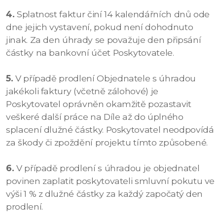
4.
Splatnost faktur činí 14 kalendářních dnů ode
dne jejich vystavení, pokud není dohodnuto
jinak. Za den úhrady se považuje den připsání
částky na bankovní účet Poskytovatele.
5.
V případě prodlení Objednatele s úhradou
jakékoli faktury (včetně zálohové) je
Poskytovatel oprávněn okamžitě pozastavit
veškeré další práce na Díle až do úplného
splacení dlužné částky. Poskytovatel neodpovídá
za škody či zpoždění projektu tímto způsobené.
6.
V případě prodlení s úhradou je objednatel
povinen zaplatit poskytovateli smluvní pokutu ve
výši 1 % z dlužné částky za každý započatý den
prodlení.