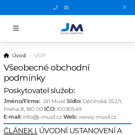
+420 606 571 990
info@j-musil.cz
Úvod
VOP
Všeobecné obchodní
podmínky
Poskytovatel služeb:
Jméno/Firma:
Jiří Musil
Sídlo:
Děčínská 552/1,
Praha 8, 180 00
IČO:
10030549
E-mail:
info@j-musil.cz
Web:
www.j-musil.cz
ČLÁNEK I.
ÚVODNÍ USTANOVENÍ A