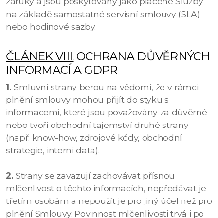
záruky a jsou poskytovány jako placené Služby
na základě samostatné servisní smlouvy (SLA)
nebo hodinové sazby.
ČLÁNEK VIII.
OCHRANA DŮVĚRNÝCH
INFORMACÍ A GDPR
1.
Smluvní strany berou na vědomí, že v rámci
plnění smlouvy mohou přijít do styku s
informacemi, které jsou považovány za důvěrné
nebo tvoří obchodní tajemství druhé strany
(např. know-how, zdrojové kódy, obchodní
strategie, interní data).
2.
Strany se zavazují zachovávat přísnou
mlčenlivost o těchto informacích, nepředávat je
třetím osobám a nepoužít je pro jiný účel než pro
plnění Smlouvy. Povinnost mlčenlivosti trvá i po