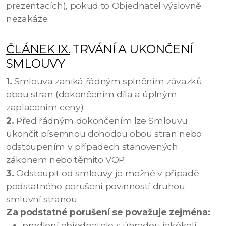
prezentacích), pokud to Objednatel výslovně
nezakáže.
ČLÁNEK IX.
TRVÁNÍ A UKONČENÍ
SMLOUVY
1.
Smlouva zaniká řádným splněním závazků
obou stran (dokončením díla a úplným
zaplacením ceny).
2.
Před řádným dokončením lze Smlouvu
ukončit písemnou dohodou obou stran nebo
odstoupením v případech stanovených
zákonem nebo těmito VOP.
3.
Odstoupit od smlouvy je možné v případě
podstatného porušení povinností druhou
smluvní stranou.
Za podstatné porušení se považuje zejména:
prodlení objednatele s úhradou jakékoli