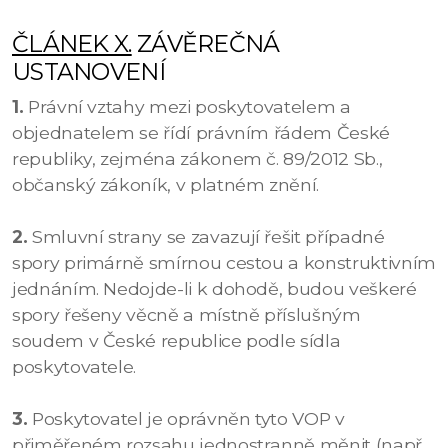
ČLÁNEK X.
ZÁVĚREČNÁ
USTANOVENÍ
1.
Právní vztahy mezi poskytovatelem a
objednatelem se řídí právním řádem České
republiky, zejména zákonem č. 89/2012 Sb.,
občanský zákoník, v platném znění.
2.
Smluvní strany se zavazují řešit případné
spory primárně smírnou cestou a konstruktivním
jednáním. Nedojde-li k dohodě, budou veškeré
spory řešeny věcně a místně příslušným
soudem v České republice podle sídla
poskytovatele.
3.
Poskytovatel je oprávněn tyto VOP v
přiměřeném rozsahu jednostranně měnit (např.