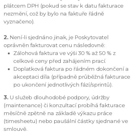
plátcem DPH (pokud se stav k datu fakturace
nezmění, což by bylo na faktuře řádně
vyznačeno).
2.
Není-li sjednáno jinak, je Poskytovatel
oprávněn fakturovat cenu následovně:
Zálohová faktura ve výši 30 % až 50 % z
celkové ceny před zahájením prací.
Doplatková faktura po řádném dokončení a
akceptaci díla (případně průběžná fakturace
po ukončení jednotlivých fází/sprintů).
3.
U služeb dlouhodobé podpory, údržby
(maintenance) či konzultací probíhá fakturace
měsíčně zpětně na základě výkazu práce
(timesheetu) nebo paušální částky sjednané ve
smlouvě.