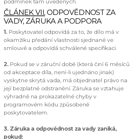
podmínek tam uvedených.
ČLÁNEK VII.
ODPOVĚDNOST ZA
VADY, ZÁRUKA A PODPORA
1.
Poskytovatel odpovídá za to, že dílo má v
okamžiku předání vlastnosti sjednané ve
smlouvě a odpovídá schválené specifikaci.
2.
Pokud se v záruční době (která činí 6 měsíců
od akceptace díla, není-li ujednáno jinak)
vyskytne skrytá vada, má objednatel právo na
její bezplatné odstranění. Záruka se vztahuje
výhradně na prokazatelné chyby v
programovém kódu způsobené
poskytovatelem.
3. Záruka a odpovědnost za vady zaniká,
pokud: