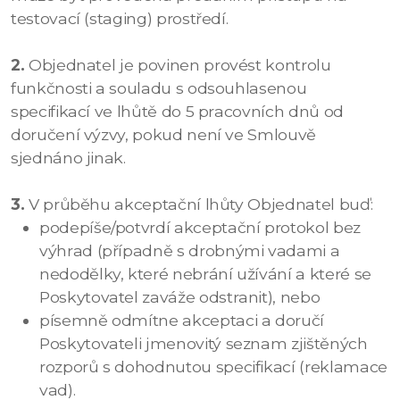
testovací (staging) prostředí.
2.
Objednatel je povinen provést kontrolu
funkčnosti a souladu s odsouhlasenou
specifikací ve lhůtě do 5 pracovních dnů od
doručení výzvy, pokud není ve Smlouvě
sjednáno jinak.
3.
V průběhu akceptační lhůty Objednatel buď:
podepíše/potvrdí akceptační protokol bez
výhrad (případně s drobnými vadami a
nedodělky, které nebrání užívání a které se
Poskytovatel zaváže odstranit),
nebo
písemně odmítne akceptaci a doručí
Poskytovateli jmenovitý seznam zjištěných
rozporů s dohodnutou specifikací (reklamace
vad).